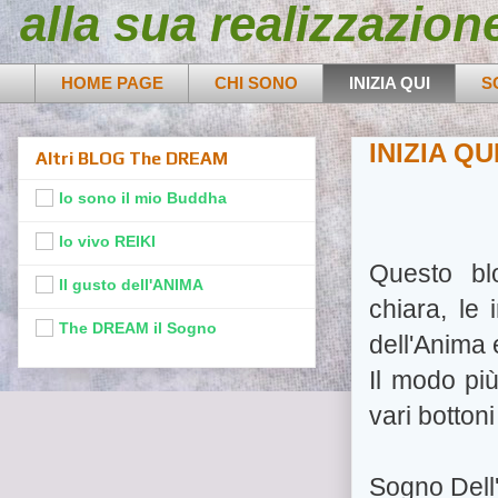
alla sua realizzazion
HOME PAGE
CHI SONO
INIZIA QUI
S
INIZIA QU
Altri BLOG The DREAM
Io sono il mio Buddha
Io vivo REIKI
Questo bl
Il gusto dell'ANIMA
chiara, le 
The DREAM il Sogno
dell'Anima 
Il modo più
vari botton
Sogno Dell